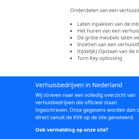
Onderdelen van een verhuizin
Laten inpakken van de in
Het huren van een verhui
De grote meubels laten v
Inzetten van een verhuisl
(tijdelijk) Opslaan van de 
Turn-Key oplossing
Verhuisbedrijven in Nederland
Wij streven naar een volledig overzicht van
verhuisbedrijven die officieel staan
ingeschreven. Onze gegevens worden dan 
direct vanuit de KVK op de site genoteerd.
Ook vermelding op onze site?