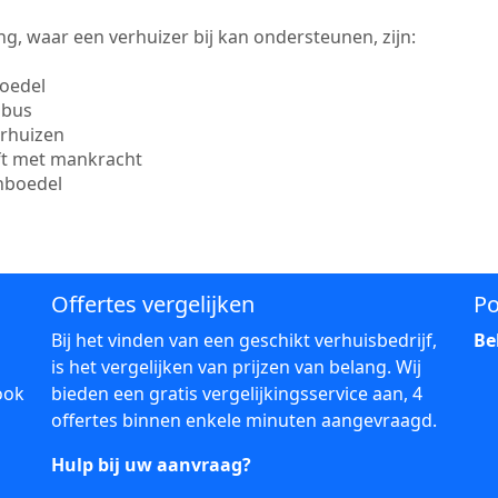
g, waar een verhuizer bij kan ondersteunen, zijn:
boedel
sbus
erhuizen
ift met mankracht
inboedel
Offertes vergelijken
Po
Bij het vinden van een geschikt verhuisbedrijf,
Be
is het vergelijken van prijzen van belang. Wij
ook
bieden een gratis vergelijkingsservice aan, 4
offertes binnen enkele minuten aangevraagd.
Hulp bij uw aanvraag?