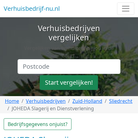
Verhuisbedrijf-nu.nl
Verhuisbedrijven
vergelijken
Vergelijken van verhuizers bij jou in de
buurt.
Start vergelijken!
Home
Verhuisbedrijven
Zuid-Holland
Sliedrecht
JOHEDA Slagerij en Dienstverlening
Bedrijfsgegevens onjuist?