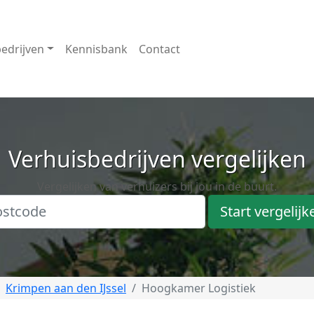
edrijven
Kennisbank
Contact
Verhuisbedrijven vergelijken
Vergelijken van verhuizers bij jou in de buurt.
Start vergelijk
Krimpen aan den IJssel
Hoogkamer Logistiek