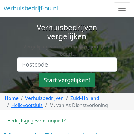
Verhuisbedrijf-nu.nl
Verhuisbedrijven
vergelijken
Vergelijken van verhuizers bij jou in de
buurt.
Start vergelijken!
Home
Verhuisbedrijven
Zuid-Holland
Hellevoetsluis
M. van As Dienstverlening
Bedrijfsgegevens onjuist?