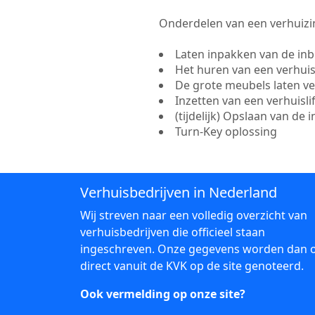
Onderdelen van een verhuizin
Laten inpakken van de in
Het huren van een verhui
De grote meubels laten v
Inzetten van een verhuisl
(tijdelijk) Opslaan van de 
Turn-Key oplossing
Verhuisbedrijven in Nederland
Wij streven naar een volledig overzicht van
verhuisbedrijven die officieel staan
ingeschreven. Onze gegevens worden dan 
direct vanuit de KVK op de site genoteerd.
Ook vermelding op onze site?