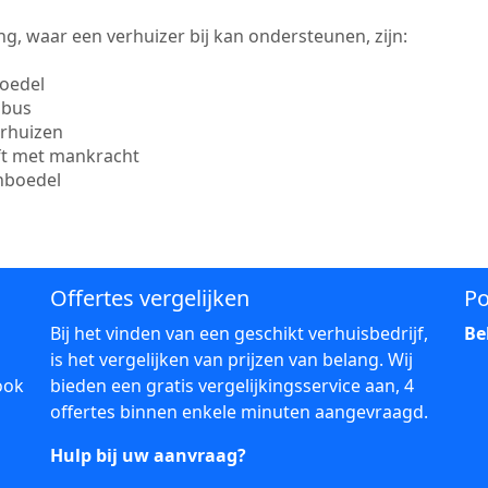
g, waar een verhuizer bij kan ondersteunen, zijn:
boedel
sbus
erhuizen
ift met mankracht
inboedel
Offertes vergelijken
Po
Bij het vinden van een geschikt verhuisbedrijf,
Be
is het vergelijken van prijzen van belang. Wij
ook
bieden een gratis vergelijkingsservice aan, 4
offertes binnen enkele minuten aangevraagd.
Hulp bij uw aanvraag?