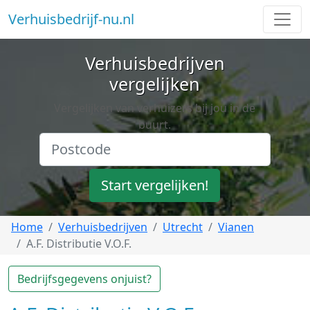
Verhuisbedrijf-nu.nl
Verhuisbedrijven
vergelijken
Vergelijken van verhuizers bij jou in de
buurt.
Start vergelijken!
Home
Verhuisbedrijven
Utrecht
Vianen
A.F. Distributie V.O.F.
Bedrijfsgegevens onjuist?