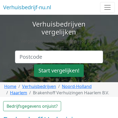
Verhuisbedrijf-nu.nl
Verhuisbedrijven
vergelijken
Vergelijken van verhuizers bij jou in de
buurt.
Start vergelijken!
Home
Verhuisbedrijven
Noord-Holland
Haarlem
Brakenhoff Verhuizingen Haarlem B.V.
Bedrijfsgegevens onjuist?