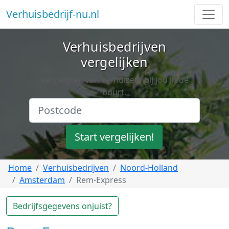
Verhuisbedrijf-nu.nl
Verhuisbedrijven
vergelijken
Vergelijken van verhuizers bij jou in de
buurt.
Start vergelijken!
Home
Verhuisbedrijven
Noord-Holland
Amsterdam
Rem-Express
Bedrijfsgegevens onjuist?