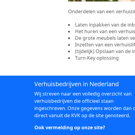
Onderdelen van een verhuizin
Laten inpakken van de in
Het huren van een verhui
De grote meubels laten v
Inzetten van een verhuisl
(tijdelijk) Opslaan van de 
Turn-Key oplossing
Verhuisbedrijven in Nederland
Wij streven naar een volledig overzicht van
verhuisbedrijven die officieel staan
ingeschreven. Onze gegevens worden dan 
direct vanuit de KVK op de site genoteerd.
Ook vermelding op onze site?