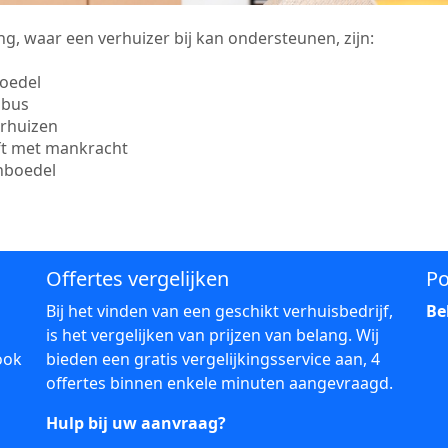
g, waar een verhuizer bij kan ondersteunen, zijn:
boedel
sbus
erhuizen
ift met mankracht
inboedel
Offertes vergelijken
Po
Bij het vinden van een geschikt verhuisbedrijf,
Be
is het vergelijken van prijzen van belang. Wij
ook
bieden een gratis vergelijkingsservice aan, 4
offertes binnen enkele minuten aangevraagd.
Hulp bij uw aanvraag?