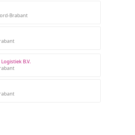
oord-Brabant
rabant
Logistiek B.V.
rabant
rabant