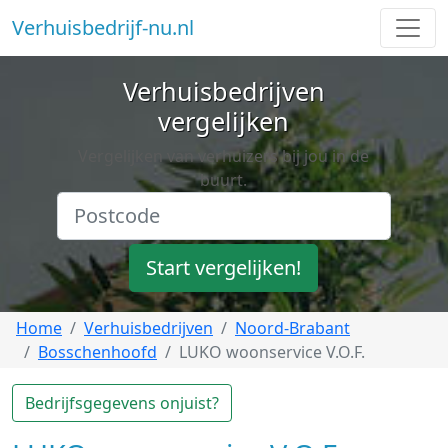
Verhuisbedrijf-nu.nl
Verhuisbedrijven
vergelijken
Vergelijken van verhuizers bij jou in de
buurt.
Start vergelijken!
Home
Verhuisbedrijven
Noord-Brabant
Bosschenhoofd
LUKO woonservice V.O.F.
Bedrijfsgegevens onjuist?