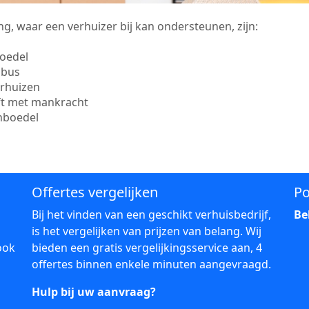
g, waar een verhuizer bij kan ondersteunen, zijn:
boedel
sbus
erhuizen
ift met mankracht
inboedel
Offertes vergelijken
Po
Bij het vinden van een geschikt verhuisbedrijf,
Be
is het vergelijken van prijzen van belang. Wij
ook
bieden een gratis vergelijkingsservice aan, 4
offertes binnen enkele minuten aangevraagd.
Hulp bij uw aanvraag?