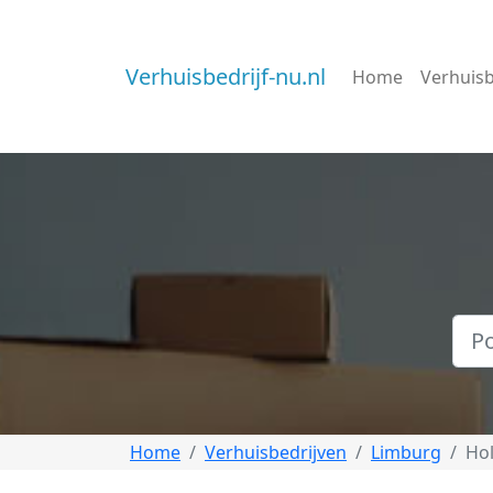
Verhuisbedrijf-nu.nl
Home
Verhuisb
Home
Verhuisbedrijven
Limburg
Ho