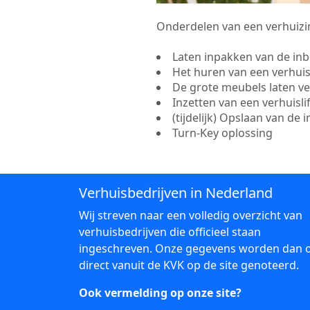
Onderdelen van een verhuizin
Laten inpakken van de in
Het huren van een verhui
De grote meubels laten v
Inzetten van een verhuisl
(tijdelijk) Opslaan van de 
Turn-Key oplossing
Verhuisbedrijven in Nederland
Wij streven naar een volledig overzicht van
verhuisbedrijven die officieel staan
ingeschreven. Onze gegevens worden dan 
direct vanuit de KVK op de site genoteerd.
Ook vermelding op onze site?