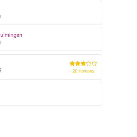
g
ruimingen
g
g
20 reviews