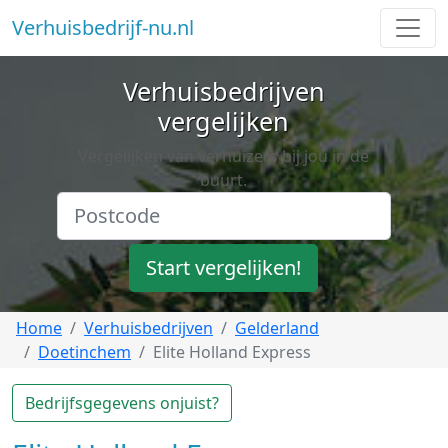
Verhuisbedrijf-nu.nl
Verhuisbedrijven
vergelijken
Vergelijken van verhuizers bij jou in de
buurt.
Start vergelijken!
Home
Verhuisbedrijven
Gelderland
Doetinchem
Elite Holland Express
Bedrijfsgegevens onjuist?