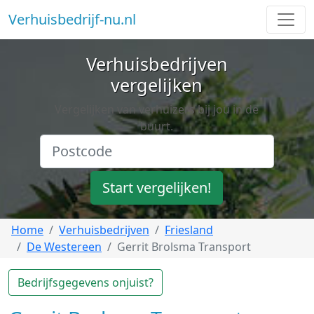
Verhuisbedrijf-nu.nl
Verhuisbedrijven
vergelijken
Vergelijken van verhuizers bij jou in de
buurt.
Start vergelijken!
Home
Verhuisbedrijven
Friesland
De Westereen
Gerrit Brolsma Transport
Bedrijfsgegevens onjuist?